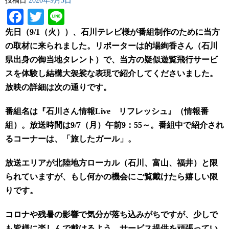
投稿日
2020年9月3日
Facebook
Twitter
Line
先日（9/1（火））、石川テレビ様が番組制作のために当方
の取材に来られました。リポーターは的場絢香さん（石川
県出身の御当地タレント）で、当方の疑似遊覧飛行サービ
スを体験し結構大袈裟な表現で紹介してくださいました。
放映の詳細は次の通りです。
番組名は『石川さん情報Live リフレッシュ』（情報番
組）。放送時間は9/7（月）午前9：55～。番組中で紹介され
るコーナーは、「旅したガール」。
放送エリアが北陸地方ローカル（石川、富山、福井）と限
られていますが、もし何かの機会にご覧戴けたら嬉しい限
りです。
コロナや残暑の影響で気分が落ち込みがちですが、少しで
も皆様に楽しんで戴けるよう、サービス提供を頑張ってい