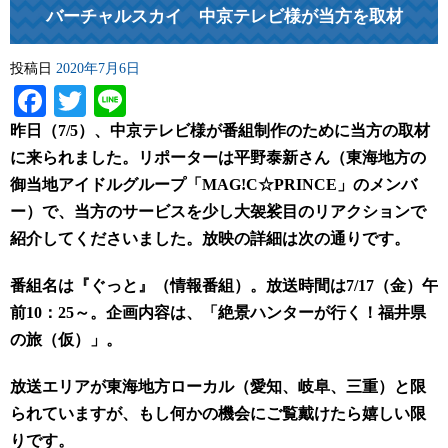
バーチャルスカイ 中京テレビ様が当方を取材
投稿日
2020年7月6日
Facebook
Twitter
Line
昨日（7/5）、中京テレビ様が番組制作のために当方の取材
に来られました。リポーターは平野泰新さん（東海地方の
御当地アイドルグループ「MAG!C☆PRINCE」のメンバ
ー）で、当方のサービスを少し大袈裟目のリアクションで
紹介してくださいました。放映の詳細は次の通りです。
番組名は『ぐっと』（情報番組）。放送時間は7/17（金）午
前10：25～。企画内容は、「絶景ハンターが行く！福井県
の旅（仮）」。
放送エリアが東海地方ローカル（愛知、岐阜、三重）と限
られていますが、もし何かの機会にご覧戴けたら嬉しい限
りです。