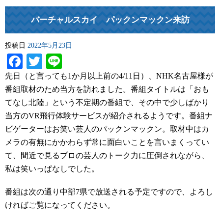
バーチャルスカイ パックンマックン来訪
投稿日
2022年5月23日
Facebook
Twitter
Line
先日（と言っても1か月以上前の4/11日）、NHK名古屋様が
番組取材のため当方を訪れました。番組タイトルは「おも
てなし北陸」という不定期の番組で、その中で少しばかり
当方のVR飛行体験サービスが紹介されるようです。番組ナ
ビゲーターはお笑い芸人のパックンマックン。取材中はカ
メラの有無にかかわらず常に面白いことを言いまくってい
て、間近で見るプロの芸人のトーク力に圧倒されながら、
私は笑いっぱなしでした。
番組は次の通り中部7県で放送される予定ですので、よろし
ければご覧になってください。