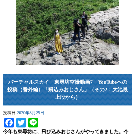
バーチャルスカイ 東尋坊空撮動画7 YouTubeへの
投稿（番外編）「飛込みおじさん」（その2：大池最
上段から）
投稿日
2020年8月25日
Facebook
Twitter
Line
今年も東尋坊に、飛び込みおじさんがやってきました。今